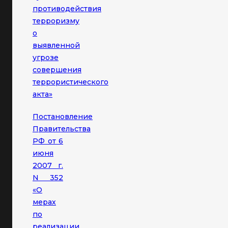
противодействия
терроризму
о
выявленной
угрозе
совершения
террористического
акта»
Постановление
Правительства
РФ от 6
июня
2007 г.
N 352
«О
мерах
по
реализации