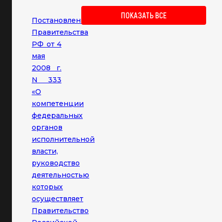
ПОКАЗАТЬ ВСЕ
Постановление
Правительства
РФ от 4
мая
2008 г.
N 333
«О
компетенции
федеральных
органов
исполнительной
власти,
руководство
деятельностью
которых
осуществляет
Правительство