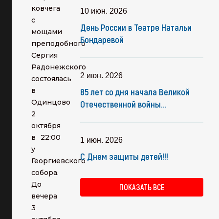
ковчега
10 июн. 2026
с
День России в Театре Натальи
мощами
Бондаревой
преподобного
Сергия
Радонежского
2 июн. 2026
состоялась
в
85 лет со дня начала Великой
Одинцово
Отечественной войны...
2
октября
в 22:00
1 июн. 2026
у
С Днем защиты детей!!!
Георгиевского
собора.
До
ПОКАЗАТЬ ВСЕ
вечера
3