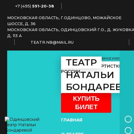
+7 (495)
591-20-38
МОСКОВСКАЯ ОБЛАСТЬ, Г.ОДИНЦОВО, МОЖАЙСКОЕ
ШОССЕ, Д. 36
МОСКОВСКАЯ ОБЛАСТЬ, ОДИНЦОВСКИЙ Г.О., Д. ЖУКОВКА
Д. 113 А
TEATR.NB@MAIL.RU
МУНИЦИПАЛЬНОЕ АВТОНОМНОЕ УЧРЕЖДЕНИЕ
ТЕАТР
КУЛЬТУРЫ
ЗАСЛУЖЕННОЙ АРТИСТКИ
РОССИИ
НАТАЛЬИ
БОНДАРЕВО
КУПИТЬ
БИЛЕТ
ГЛАВНАЯ