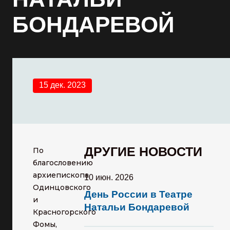
БОНДАРЕВОЙ
15 дек. 2023
ДРУГИЕ НОВОСТИ
По
благословению
архиепископа
10 июн. 2026
Одинцовского
День России в Театре
и
Натальи Бондаревой
Красногорского
Фомы,