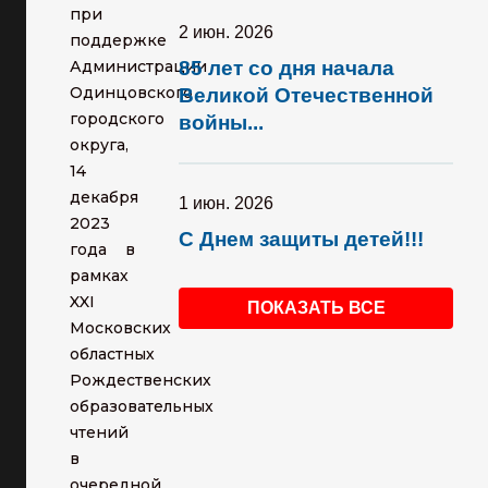
при
2 июн. 2026
поддержке
Администрации
85 лет со дня начала
Одинцовского
Великой Отечественной
городского
войны...
округа,
14
декабря
1 июн. 2026
2023
С Днем защиты детей!!!
года в
рамках
XXI
ПОКАЗАТЬ ВСЕ
Московских
областных
Рождественских
образовательных
чтений
в
очередной