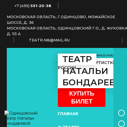
+7 (495)
591-20-38
МОСКОВСКАЯ ОБЛАСТЬ, Г.ОДИНЦОВО, МОЖАЙСКОЕ
ШОССЕ, Д. 36
МОСКОВСКАЯ ОБЛАСТЬ, ОДИНЦОВСКИЙ Г.О., Д. ЖУКОВКА
Д. 113 А
TEATR.NB@MAIL.RU
МУНИЦИПАЛЬНОЕ АВТОНОМНОЕ УЧРЕЖДЕНИЕ
ТЕАТР
КУЛЬТУРЫ
ЗАСЛУЖЕННОЙ АРТИСТКИ
РОССИИ
НАТАЛЬИ
БОНДАРЕВО
КУПИТЬ
БИЛЕТ
ГЛАВНАЯ