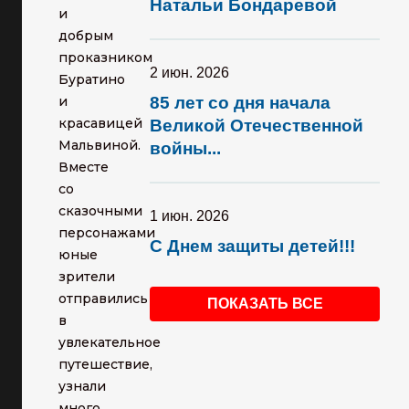
Натальи Бондаревой
и
добрым
проказником
2 июн. 2026
Буратино
и
85 лет со дня начала
красавицей
Великой Отечественной
Мальвиной.
войны...
Вместе
со
сказочными
1 июн. 2026
персонажами
С Днем защиты детей!!!
юные
зрители
отправились
ПОКАЗАТЬ ВСЕ
в
увлекательное
путешествие,
узнали
много