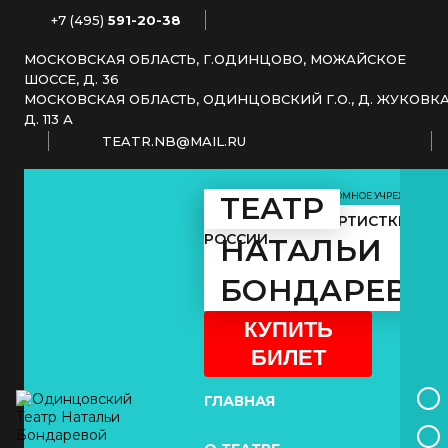
+7 (495)
591-20-38
МОСКОВСКАЯ ОБЛАСТЬ, Г.ОДИНЦОВО, МОЖАЙСКОЕ
ШОССЕ, Д. 36
МОСКОВСКАЯ ОБЛАСТЬ, ОДИНЦОВСКИЙ Г.О., Д. ЖУКОВКА
Д. 113 А
TEATR.NB@MAIL.RU
МУНИЦИПАЛЬНОЕ АВТОНОМНОЕ УЧРЕЖДЕНИЕ
ТЕАТР
КУЛЬТУРЫ
ЗАСЛУЖЕННОЙ АРТИСТКИ
РОССИИ
НАТАЛЬИ
БОНДАРЕВО
КУПИТЬ
БИЛЕТ
ГЛАВНАЯ