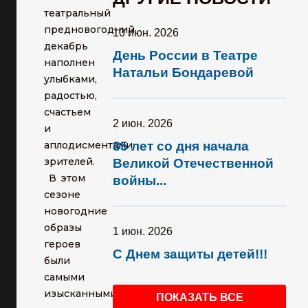
театральный
предновогодний
10 июн. 2026
декабрь
День России в Театре
наполнен
Натальи Бондаревой
улыбками,
радостью,
счастьем
2 июн. 2026
и
аплодисментами
85 лет со дня начала
зрителей.
Великой Отечественной
В этом
войны...
сезоне
новогодние
образы
1 июн. 2026
героев
С Днем защиты детей!!!
были
самыми
изысканными
ПОКАЗАТЬ ВСЕ