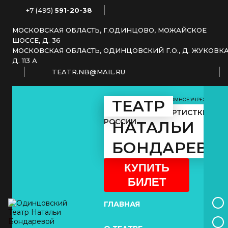
+7 (495)
591-20-38
МОСКОВСКАЯ ОБЛАСТЬ, Г.ОДИНЦОВО, МОЖАЙСКОЕ
ШОССЕ, Д. 36
МОСКОВСКАЯ ОБЛАСТЬ, ОДИНЦОВСКИЙ Г.О., Д. ЖУКОВКА
Д. 113 А
TEATR.NB@MAIL.RU
МУНИЦИПАЛЬНОЕ АВТОНОМНОЕ УЧРЕЖДЕНИЕ
ТЕАТР
КУЛЬТУРЫ
ЗАСЛУЖЕННОЙ АРТИСТКИ
РОССИИ
НАТАЛЬИ
БОНДАРЕВО
КУПИТЬ
БИЛЕТ
ГЛАВНАЯ