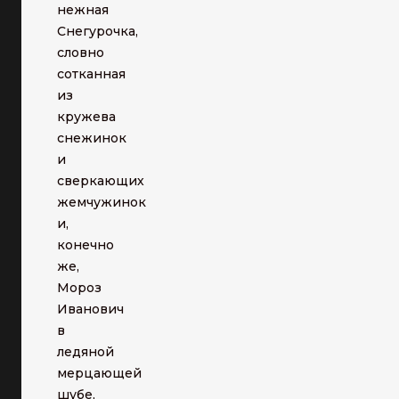
нежная
Снегурочка,
словно
сотканная
из
кружева
снежинок
и
сверкающих
жемчужинок
и,
конечно
же,
Мороз
Иванович
в
ледяной
мерцающей
шубе,