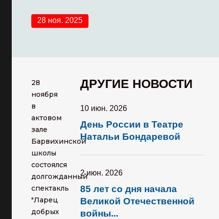
28 ноя. 2025
ДРУГИЕ НОВОСТИ
28
ноября
в
10 июн. 2026
актовом
День России в Театре
зале
Натальи Бондаревой
Барвихинской
школы
состоялся
2 июн. 2026
долгожданный
спектакль
85 лет со дня начала
"Ларец
Великой Отечественной
добрых
войны...