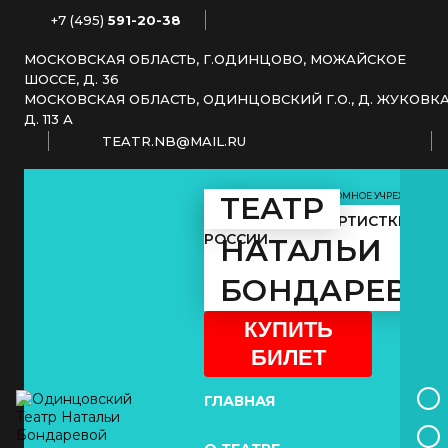
+7 (495)
591-20-38
МОСКОВСКАЯ ОБЛАСТЬ, Г.ОДИНЦОВО, МОЖАЙСКОЕ
ШОССЕ, Д. 36
МОСКОВСКАЯ ОБЛАСТЬ, ОДИНЦОВСКИЙ Г.О., Д. ЖУКОВКА
Д. 113 А
TEATR.NB@MAIL.RU
МУНИЦИПАЛЬНОЕ АВТОНОМНОЕ УЧРЕЖДЕНИЕ
ТЕАТР
КУЛЬТУРЫ
ЗАСЛУЖЕННОЙ АРТИСТКИ
РОССИИ
НАТАЛЬИ
БОНДАРЕВО
КУПИТЬ
БИЛЕТ
ГЛАВНАЯ