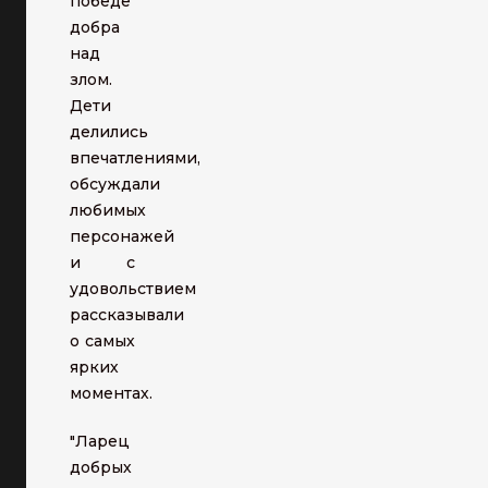
победе
добра
над
злом.
Дети
делились
впечатлениями,
обсуждали
любимых
персонажей
и с
удовольствием
рассказывали
о самых
ярких
моментах.
"Ларец
добрых