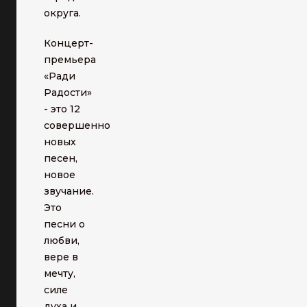
округа.
Концерт-
премьера
«Ради
Радости»
- это 12
совершенно
новых
песен,
новое
звучание.
Это
песни о
любви,
вере в
мечту,
силе
духа и