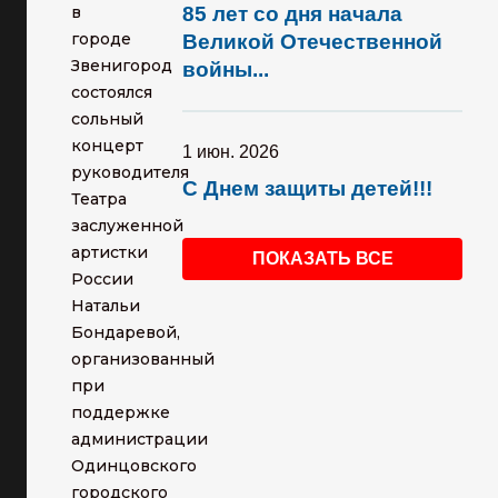
в
85 лет со дня начала
городе
Великой Отечественной
Звенигород
войны...
состоялся
сольный
концерт
1 июн. 2026
руководителя
С Днем защиты детей!!!
Театра
заслуженной
артистки
ПОКАЗАТЬ ВСЕ
России
Натальи
Бондаревой,
организованный
при
поддержке
администрации
Одинцовского
городского