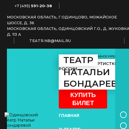
+7 (495)
591-20-38
МОСКОВСКАЯ ОБЛАСТЬ, Г.ОДИНЦОВО, МОЖАЙСКОЕ
ШОССЕ, Д. 36
МОСКОВСКАЯ ОБЛАСТЬ, ОДИНЦОВСКИЙ Г.О., Д. ЖУКОВКА
Д. 113 А
TEATR.NB@MAIL.RU
МУНИЦИПАЛЬНОЕ АВТОНОМНОЕ УЧРЕЖДЕНИЕ
ТЕАТР
КУЛЬТУРЫ
ЗАСЛУЖЕННОЙ АРТИСТКИ
РОССИИ
НАТАЛЬИ
БОНДАРЕВО
КУПИТЬ
БИЛЕТ
ГЛАВНАЯ