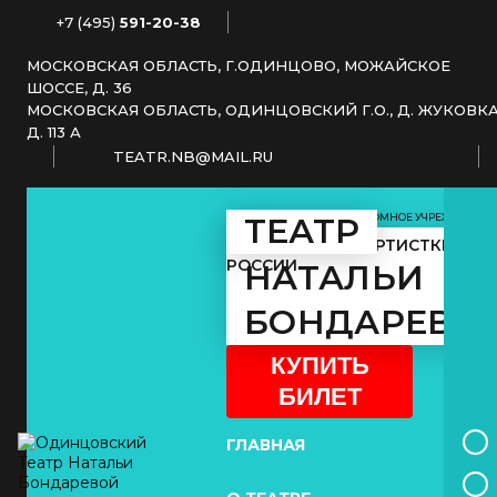
+7 (495)
591-20-38
МОСКОВСКАЯ ОБЛАСТЬ, Г.ОДИНЦОВО, МОЖАЙСКОЕ
ШОССЕ, Д. 36
МОСКОВСКАЯ ОБЛАСТЬ, ОДИНЦОВСКИЙ Г.О., Д. ЖУКОВКА
Д. 113 А
TEATR.NB@MAIL.RU
МУНИЦИПАЛЬНОЕ АВТОНОМНОЕ УЧРЕЖДЕНИЕ
ТЕАТР
КУЛЬТУРЫ
ЗАСЛУЖЕННОЙ АРТИСТКИ
РОССИИ
НАТАЛЬИ
БОНДАРЕВО
КУПИТЬ
БИЛЕТ
ГЛАВНАЯ