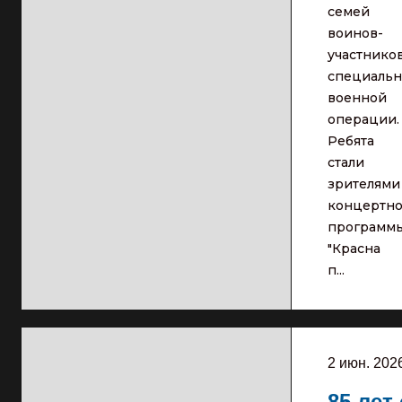
семей
воинов-
участнико
специаль
военной
операции
Ребята
стали
зрителями
концертн
программ
"Красна
п...
2 июн. 202
85 лет