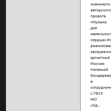
значимого
авторског
проекта
«Музыка
для
маленьког
сердца».И
реализова
заслуженн
артисткой
России
Натальей
Бондарев
в
сотруднич
с ГБУЗ
МО
«Од...