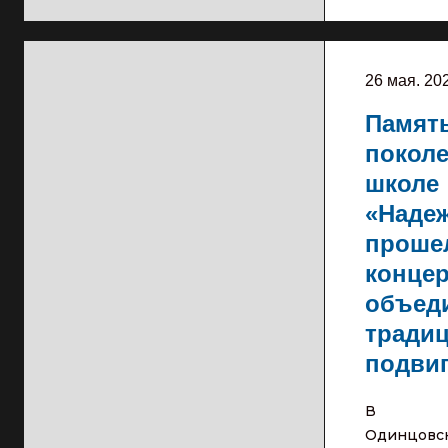
26 мая. 20
Памят
поколе
школе
«Наде
проше
концер
объед
традиц
подви
В
Одинцовс