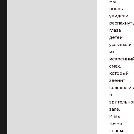
мы
вновь
увидели
распахнут
глаза
детей,
услышали
их
искренни
смех,
который
звенит
колокольч
в
зрительно
зале.
И мы
точно
знаем: