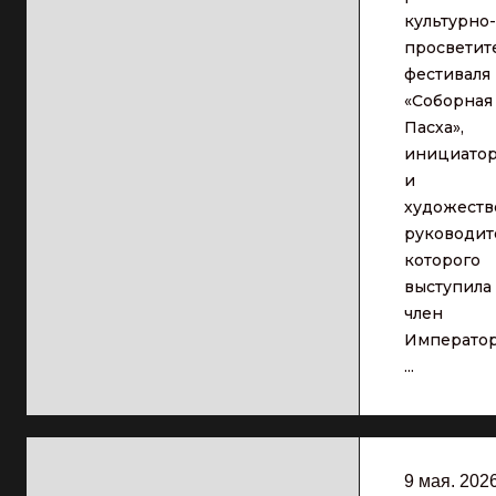
культурно-
просветит
фестиваля
«Соборная
Пасха»,
инициато
и
художест
руководит
которого
выступила
член
Император
...
9 мая. 202