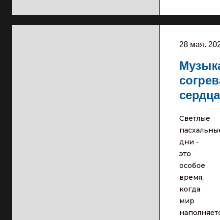
28 мая. 20
Музык
согре
сердца
Светлые
пасхальны
дни -
это
особое
время,
когда
мир
наполняет