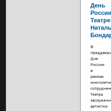
День
России
Театре
Натал
Бонда
В
преддвер
Дня
России
в
рамках
многолетн
сотруднич
Театра
заслуженн
артистки