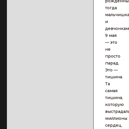
рожденны
тогда
мальчишк
и
девчонкам
9 мая
— это
не
просто
парад.
Это —
тишина.
Та
самая
тишина,
которую
выстрадал
миллионы
сердец.