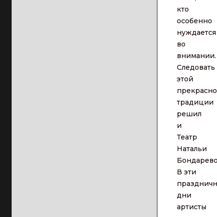
кто
особенно
нуждается
во
внимании.
Следовать
этой
прекрасн
традиции
решил
и
Театр
Натальи
Бондарево
В эти
празднич
дни
артисты