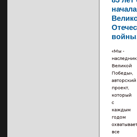
начала
Велик
Отече
войны.
«Мы -
наследник
Великой
Победы»,
авторский
проект,
который
с
каждым
годом
охватывае
все