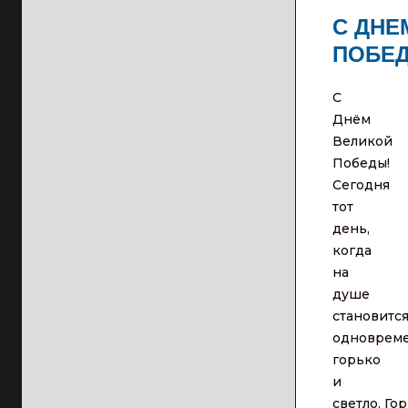
С ДНЕ
ПОБЕ
С
Днём
Великой
Победы!
Сегодня
тот
день,
когда
на
душе
становитс
одноврем
горько
и
светло. Го