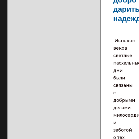
дарит
надежд
Испокон
веков
светлые
пасхальны
дни
были
связаны
с
добрыми
делами,
милосерд
и
заботой
о тех,