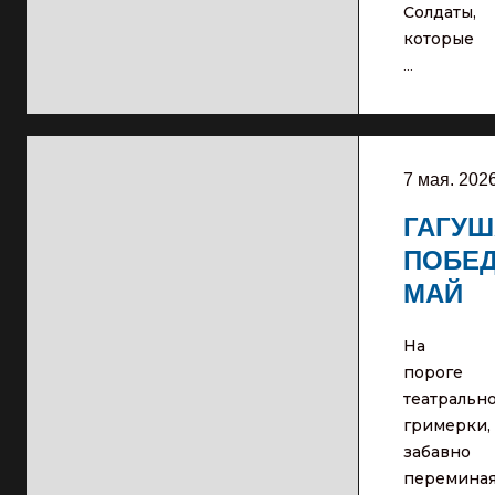
Солдаты,
которые
...
7 мая. 202
ГАГУШ
ПОБЕ
МАЙ
На
пороге
театральн
гримерки,
забавно
перемина