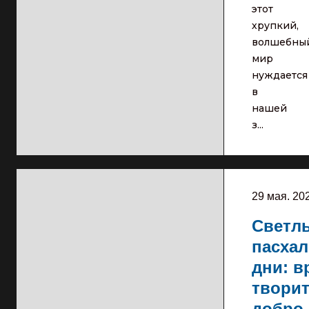
этот
хрупкий,
волшебны
мир
нуждается
в
нашей
з...
29 мая. 20
Светл
пасха
дни: в
твори
добро