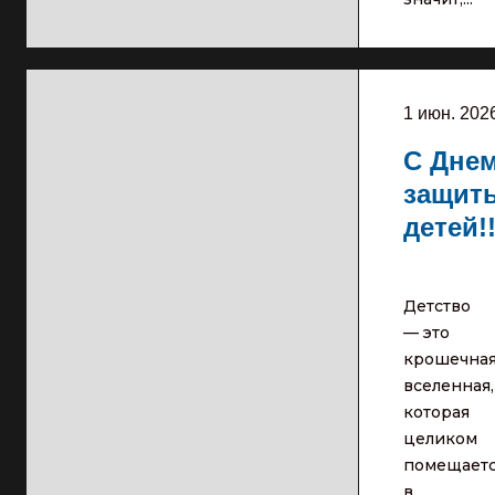
1 июн. 202
С Дне
защит
детей!!
Детство
— это
крошечна
вселенная,
которая
целиком
помещает
в