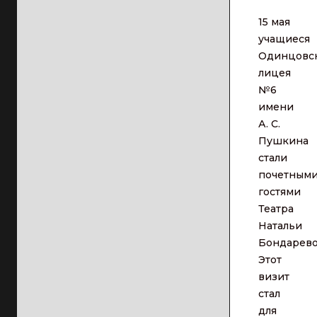
15 мая
учащиеся
Одинцовс
лицея
№6
имени
А. С.
Пушкина
стали
почетным
гостями
Театра
Натальи
Бондарево
Этот
визит
стал
для