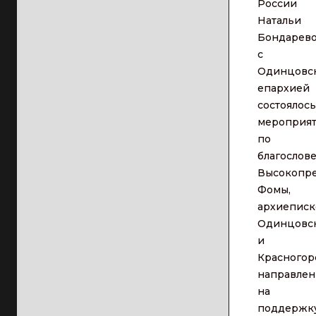
России
Натальи
Бондарев
с
Одинцовс
епархией
состоялось
мероприя
по
благослов
Высокопр
Фомы,
архиеписк
Одинцовс
и
Красногор
направлен
на
поддержк