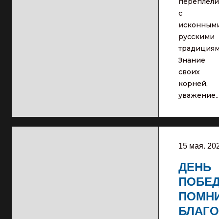
переплели
с
исконным
русскими
традициям
Знание
своих
корней,
уважение..
15 мая. 20
ДЕНЬ
ПОБЕ
ПОМН
БЛАГО