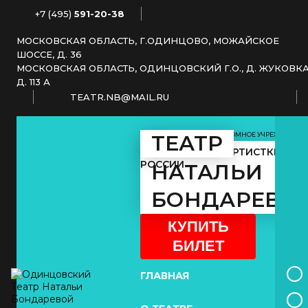
+7 (495)
591-20-38
МОСКОВСКАЯ ОБЛАСТЬ, Г.ОДИНЦОВО, МОЖАЙСКОЕ
ШОССЕ, Д. 36
МОСКОВСКАЯ ОБЛАСТЬ, ОДИНЦОВСКИЙ Г.О., Д. ЖУКОВКА
Д. 113 А
TEATR.NB@MAIL.RU
МУНИЦИПАЛЬНОЕ АВТОНОМНОЕ УЧРЕЖДЕНИЕ
ТЕАТР
КУЛЬТУРЫ
ЗАСЛУЖЕННОЙ АРТИСТКИ
РОССИИ
НАТАЛЬИ
БОНДАРЕВО
КУПИТЬ
БИЛЕТ
ГЛАВНАЯ