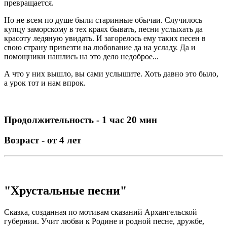
превращается.
Но не всем по душе были старинные обычаи. Случилось
купцу заморскому в тех краях бывать, песни услыхать да
красоту ледяную увидать. И загорелось ему таких песен в
свою страну привезти на любование да на усладу. Да и
помощники нашлись на это дело недоброе...
А что у них вышло, вы сами услышите. Хоть давно это было,
а урок тот и нам впрок.
Продолжительность - 1 час 20 мин
Возраст - от 4 лет
"Хрустальные песни"
Сказка, созданная по мотивам сказаний Архангельской
губернии. Учит любви к Родине и родной песне, дружбе,