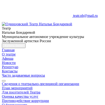
teatr.nb@mail.ru
Театр
Натальи Бондаревой
Муниципальное автономное учреждение культуры
Заслуженной артистки России
Купить билет
Главная
О театре
Афиша
Новости
Репертуар
Контакты
Часто задаваемые вопросы
Сведения о театрально-зрелищной организации
План мероприятий
Для посетителей Театра
Оценка качества услуг
Противодействие коррупции
О безопасности