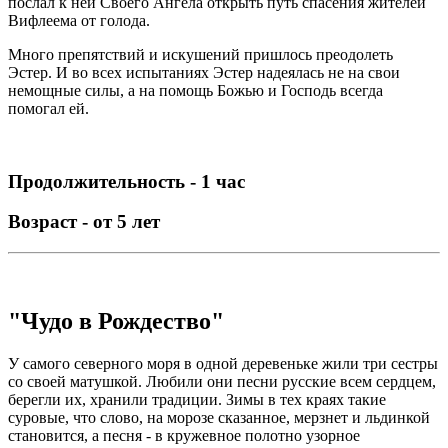
послал к ней Своего Ангела открыть путь спасения жителей
Вифлеема от голода.
Много препятствий и искушений пришлось преодолеть
Эстер. И во всех испытаниях Эстер надеялась не на свои
немощные силы, а на помощь Божью и Господь всегда
помогал ей.
Продолжительность - 1 час
Возраст - от 5 лет
"Чудо в Рождество"
У самого северного моря в одной деревеньке жили три сестры
со своей матушкой. Любили они песни русские всем сердцем,
берегли их, хранили традиции. Зимы в тех краях такие
суровые, что слово, на морозе сказанное, мерзнет и льдинкой
становится, а песня - в кружевное полотно узорное