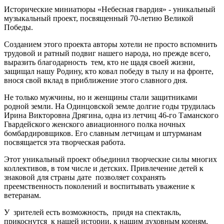
Исторические миниатюры «Небесная гвардия» - уникальный
музыкальный проект, посвященный 70-летию Великой
Победы.
Созданием этого проекта авторы хотели не просто вспомнить
трудовой и ратный подвиг нашего народа, но прежде всего,
выразить благодарность тем, кто не щадя своей жизни,
защищал нашу Родину, кто ковал победу в тылу и на фронте,
внося свой вклад в приближение этого славного дня.
Не только мужчины, но и женщины стали защитниками
родной земли. На Одинцовской земле долгие годы трудилась
Ирина Викторовна Дрягина, одна из летчиц 46-го Таманского
Гвардейского женского авиационного полка ночных
бомбардировщиков. Его славным летчицам и штурманам
посвящается эта творческая работа.
Этот уникальный проект объединил творческие силы многих
коллективов, в том числе и детских. Привлечение детей к
знаковой для страны дате позволяет сохранять
преемственность поколений и воспитывать уважение к
ветеранам.
У зрителей есть возможность, придя на спектакль,
прикоснутся к нашей истории, к нашим духовным корням,