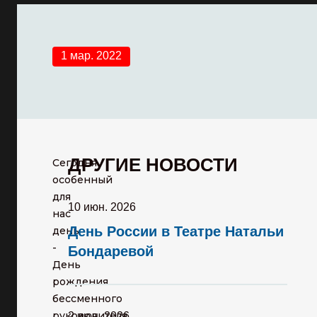
1 мар. 2022
ДРУГИЕ НОВОСТИ
Сегодня
особенный
для
10 июн. 2026
нас
День России в Театре Натальи
день
-
Бондаревой
День
рождения
бессменного
руководителя
2 июн. 2026