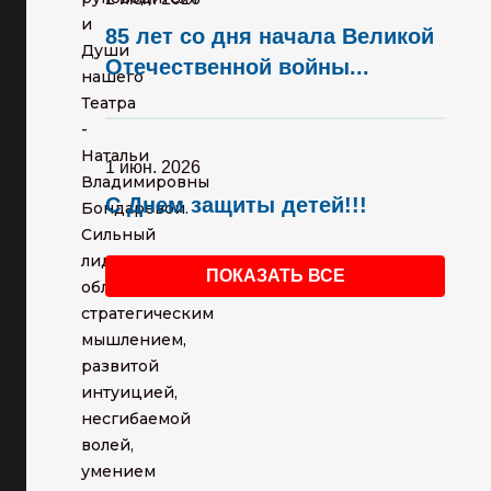
и
85 лет со дня начала Великой
Души
Отечественной войны...
нашего
Театра
-
Натальи
1 июн. 2026
Владимировны
С Днем защиты детей!!!
Бондаревой.
Сильный
лидер,
ПОКАЗАТЬ ВСЕ
обладающий
стратегическим
мышлением,
развитой
интуицией,
несгибаемой
волей,
умением