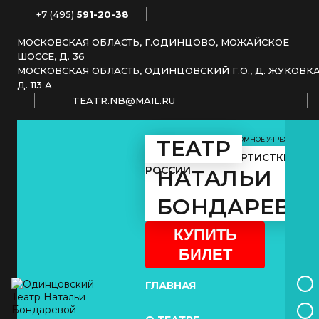
+7 (495)
591-20-38
МОСКОВСКАЯ ОБЛАСТЬ, Г.ОДИНЦОВО, МОЖАЙСКОЕ
ШОССЕ, Д. 36
МОСКОВСКАЯ ОБЛАСТЬ, ОДИНЦОВСКИЙ Г.О., Д. ЖУКОВКА
Д. 113 А
TEATR.NB@MAIL.RU
МУНИЦИПАЛЬНОЕ АВТОНОМНОЕ УЧРЕЖДЕНИЕ
ТЕАТР
КУЛЬТУРЫ
ЗАСЛУЖЕННОЙ АРТИСТКИ
РОССИИ
НАТАЛЬИ
БОНДАРЕВО
КУПИТЬ
БИЛЕТ
ГЛАВНАЯ