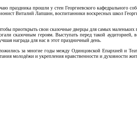
чаю праздника прошли у стен Георгиевского кафедрального со
зионист Виталий Лапшин, воспитанники воскресных школ Георги
 чтобы приоткрыть свои сказочные дверцы для самых маленьких
огали сказочным героям. Выступать перед такой аудиторией, в
чшая награда для нас в этот праздничный день.
е сложились за многие годы между Одинцовской Епархией и Теа
стания молодёжи и укрепления нравственности и духовности жи