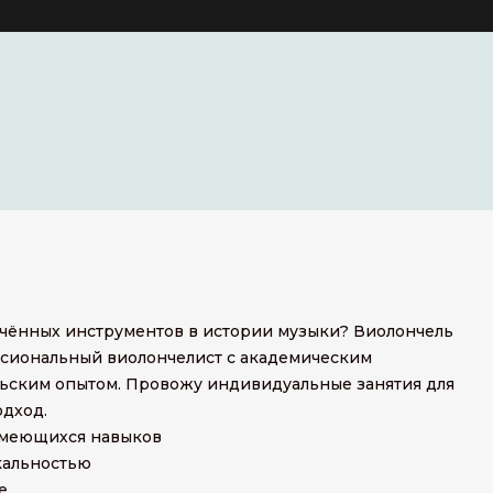
нчённых инструментов в истории музыки? Виолончель
фессиональный виолончелист с академическим
ьским опытом. Провожу индивидуальные занятия для
одход.
 имеющихся навыков
ыкальностью
е