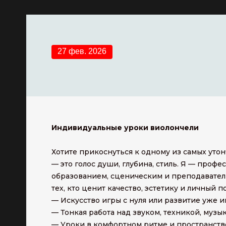
27 фев. 2026
Индивидуальные уроки виолончели
Хотите прикоснуться к одному из самых уто
— это голос души, глубина, стиль. Я — про
образованием, сценическим и преподавател
тех, кто ценит качество, эстетику и личный п
— Искусство игры с нуля или развитие уже
— Тонкая работа над звуком, техникой, муз
— Уроки в комфортном ритме и пространств